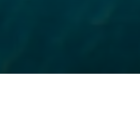
Over Amorita Resort
Rustig gelegen op een kalkstenen klif aan de
zuidelijke rand van Bohol’s levendige eiland
Panglao, is het Amorita Resort een idyllisch