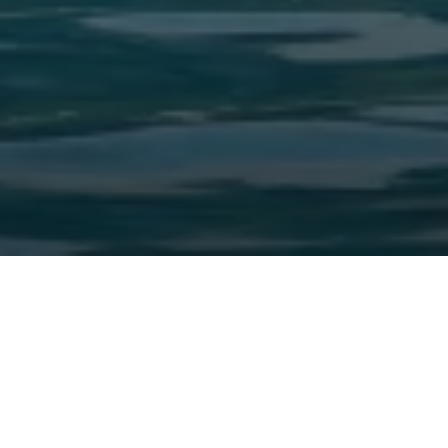
Over Bora Bora
De naam Frans-Polynesië roept automatisch
beelden op van een kristalheldere turquoise