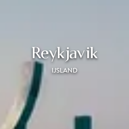
Reykjavik
IJSLAND