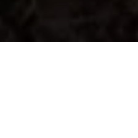
Een verborgen parel
aan de kust
De kust van Oman wordt gekarakteriseerd door
hoge bergen die oprijzen langs de kust, maar
nergens zijn deze zo steil en majestueus als in
Musandam. Deze Omaanse enclave wordt
gescheiden van de rest van Oman door de