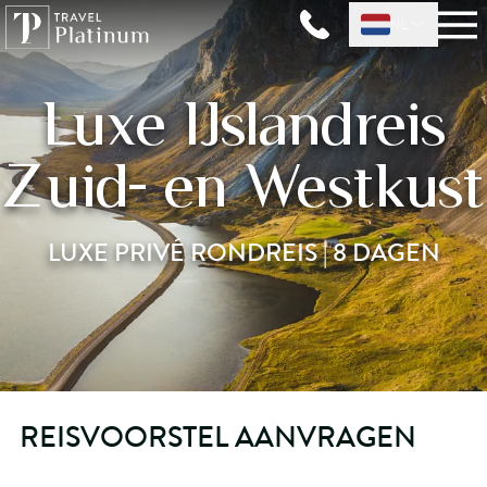
NL
Luxe IJslandreis
Zuid- en Westkust
LUXE PRIVÉ RONDREIS | 8 DAGEN
REISVOORSTEL AANVRAGEN