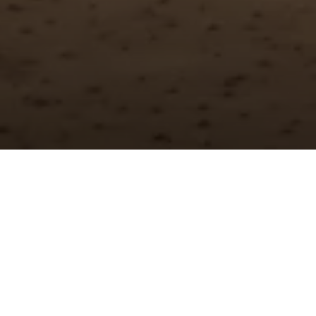
WAT U KUNT VERWACHTEN
Zonsopgang boven de woestijn van Al Ula
Vanuit de luchtballon de Nabatese graven
bewonderen
Panoramisch uitzicht op wonderlijke omgeving