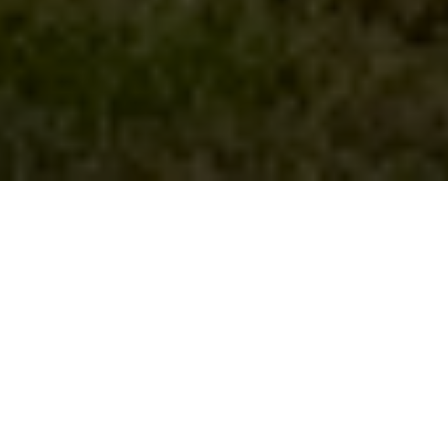
Over Mango House
Seychelles
Diep in het zuiden van Mahé ligt deze intieme
retraite, een kleinschalig pareltje aan de
adembenemend mooie Anse Aux Poules Bleues,