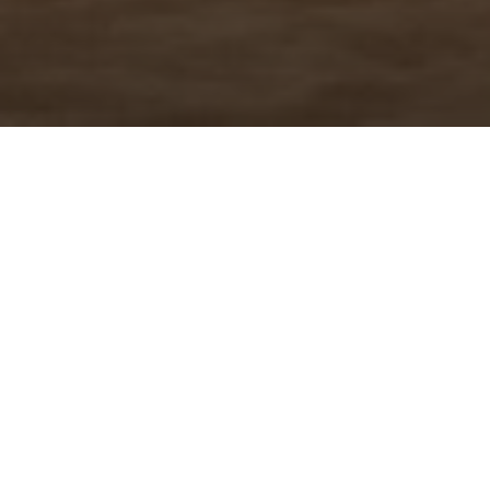
Ontdek Negombo
Negombo, gelegen aan de westkust van Sri Lanka,
is een charmante kuststad die bekendstaat om zijn
relaxte sfeer, levendige visserijtradities en koloniale
geschiedenis. Slechts een korte rit van ongeveer 20
minuten vanaf de internationale luchthaven van
Colombo maakt Negombo een ideale eerste of
laatste stop tijdens uw reis door Sri Lanka.