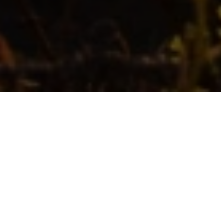
Robben Island en
wijnproeverij in
Constantia
Robbeneiland staat bekend als een krachtig
symbool voor 'de overwinning van de menselijke