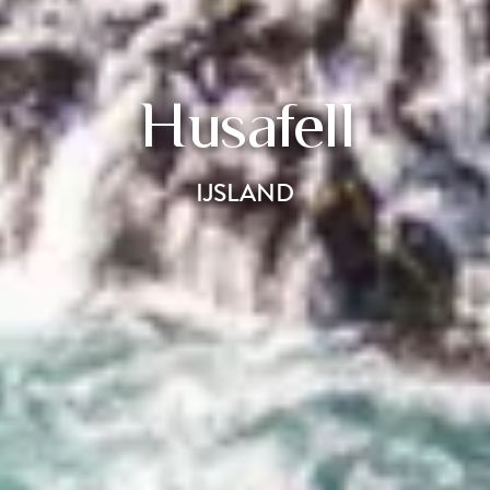
Husafell
IJSLAND