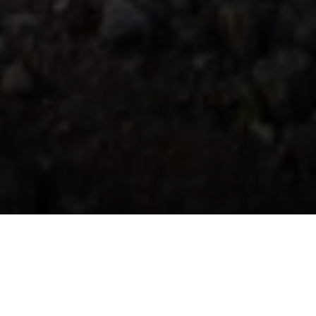
Ontdek Husafell
Húsafell is een groene oase tussen gletsjers en