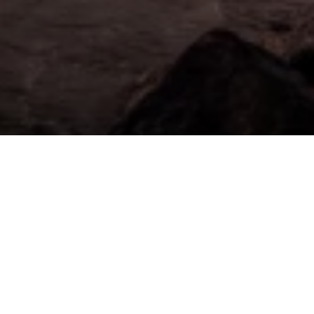
Over Jeddah
Deze stad aan de Rode Zee is een opvallende mix
van traditie en vooruitgang, waar het verleden naast
het heden in harmonie leeft. Jeddah mag dan wel
de traditionele toegangspoort tot Mekka zijn, maar