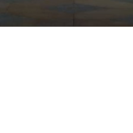
Thailand is een land met een rijke cultuur en
geschiedenis, en er is veel te zien en te doen. Of u
nu op zoek bent naar prachtige tempels, ongerepte
stranden, of avontuurlijke activiteiten, u vindt het
allemaal in Thailand. Onze bestemmingsexperts
hebben een selectie gemaakt van de beste plaatsen
om te bezoeken in Thailand, zodat u het beste uit
uw reis kunt halen. U kunt deze bestemmingen op
verschillende manieren in uw reis opnemen.